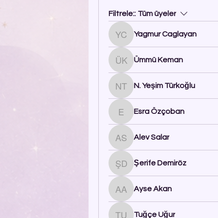
Filtrele::
Tüm üyeler
Yagmur Caglayan
Yagmur Caglayan
Ümmü Keman
Ümmü Keman
N. Yeşim Türkoğlu
N. Yeşim Türkoğlu
Esra Özçoban
Esra Özçoban
Alev Salar
Alev Salar
Şerife Demiröz
Şerife Demiröz
Ayse Akan
Ayse Akan
Tuğçe Uğur