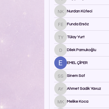
Tuğçe Uğur
Nurdan Küfeci
Nurdan Küfeci
Funda Ersöz
Funda Ersöz
Tülay Yurt
Tülay Yurt
Dilek Pamukoğlu
Dilek Pamukoğlu
EMEL ÇİPER
Sinem Saf
Sinem Saf
Ahmet Sadik Yavuz
Ahmet Sadik Yavuz
Melike Koca
Melike Koca