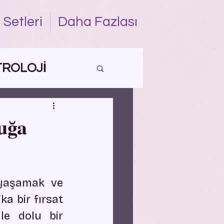
 Setleri
Daha Fazlası
TROLOJİ
luğa
 yaşamak ve 
a bir fırsat 
yle dolu bir 