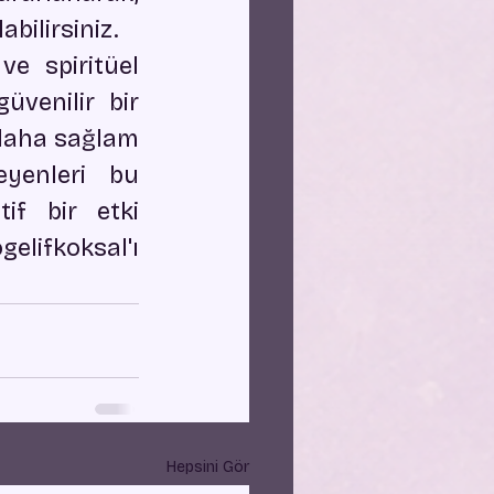
bilirsiniz.

ve spiritüel 
venilir bir 
daha sağlam 
yenleri bu 
f bir etki 
elifkoksal'ı 
Hepsini Gör