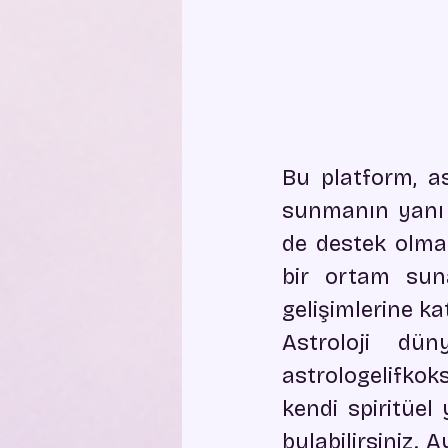
Bu platform, as
sunmanın yanı sı
de destek olmay
bir ortam suna
gelişimlerine ka
Astroloji dün
astrologelifkoks
kendi spiritüel 
bulabilirsiniz. 