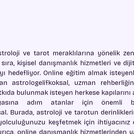
troloji ve tarot meraklılarına yönelik zeng
ra, kişisel danışmanlık hizmetleri ve dijit
ı hedefliyor. Online eğitim almak isteyenle
n astrologelifkoksal, uzman rehberliğind
tkıda bulunmak isteyen herkese kapılarını a
yasına adım atanlar için önemli bir
al. Burada, astroloji ve tarotun derinlikler
yolculuğunuzu keşfetmek için ihtiyacınız ol
Ayrıca, online danışmanlık hizmetlerinden y