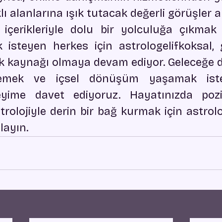
ı alanlarına ışık tutacak değerli görüşler ala
ji içerikleriyle dolu bir yolculuğa çıkmak 
 isteyen herkes için astrologelifkoksal, gü
k kaynağı olmaya devam ediyor. Geleceğe 
rlemek ve içsel dönüşüm yaşamak iste
yime davet ediyoruz. Hayatınızda poziti
olojiyle derin bir bağ kurmak için astrolog
layın.