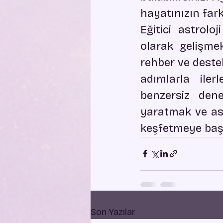
hayatınızın farkl
Eğitici astrolo
olarak gelişmek
rehber ve deste
adımlarla ile
benzersiz dene
yaratmak ve astr
keşfetmeye baş
Son Yazılar