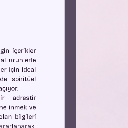
in içerikler 
al ürünlerle 
r için ideal 
e spiritüel 
çıyor.

 adrestir 
ine inmek ve 
an bilgileri 
ararlanarak, 