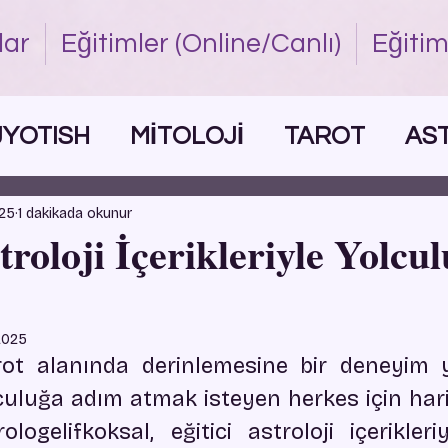
lar
Eğitimler (Online/Canlı)
Eğitim
JYOTISH
MİTOLOJİ
TAROT
AS
025
1 dakikada okunur
troloji İçerikleriyle Yolcu
2025
arot alanında derinlemesine bir deneyim
lculuğa adım atmak isteyen herkes için harik
logelifkoksal, eğitici astroloji içerikleri